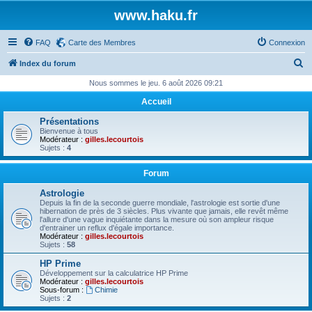
www.haku.fr
FAQ
Carte des Membres
Connexion
R
Index du forum
e
Nous sommes le jeu. 6 août 2026 09:21
c
Accueil
h
Présentations
e
Bienvenue à tous
Modérateur :
gilles.lecourtois
r
Sujets :
4
c
Forum
h
Astrologie
e
Depuis la fin de la seconde guerre mondiale, l'astrologie est sortie d'une
hibernation de près de 3 siècles. Plus vivante que jamais, elle revêt même
r
l'allure d'une vague inquiétante dans la mesure où son ampleur risque
d'entrainer un reflux d'égale importance.
Modérateur :
gilles.lecourtois
Sujets :
58
HP Prime
Développement sur la calculatrice HP Prime
Modérateur :
gilles.lecourtois
Sous-forum :
Chimie
Sujets :
2