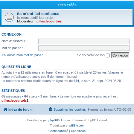
sites créés
ils m'ont fait confiance
ils m'ont confié leur projet
Modérateur :
gilles.lecourtois
CONNEXION
Nom d’utilisateur :
Mot de passe :
J’ai oublié mon mot de passe
Se souvenir de moi
QUI EST EN LIGNE
Au total il y a
23
utilisateurs en ligne : 0 enregistré, 0 invisible et 23 invités (d’après le
nombre d’utilisateurs actifs ces 5 dernières minutes)
Le record du nombre d’utilisateurs en ligne est de
644
, le sam. 21 sept. 2024 03:28
STATISTIQUES
65
messages •
64
sujets •
3
membres • Le membre enregistré le plus récent est
gilles.lecourtois1
.
Index du forum
Supprimer les cookies
Heures au format
UTC+02:00
Développé par
phpBB
® Forum Software © phpBB Limited
Traduit par
phpBB-fr.com
Confidentialité
|
Conditions