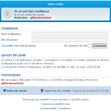
sites créés
ils m'ont fait confiance
ils m'ont confié leur projet
Modérateur :
gilles.lecourtois
CONNEXION
Nom d’utilisateur :
Mot de passe :
J’ai oublié mon mot de passe
Se souvenir de moi
QUI EST EN LIGNE
Au total il y a
5
utilisateurs en ligne : 0 enregistré, 0 invisible et 5 invités (d’après le nombre
d’utilisateurs actifs ces 5 dernières minutes)
Le record du nombre d’utilisateurs en ligne est de
644
, le sam. 21 sept. 2024 03:28
STATISTIQUES
65
messages •
64
sujets •
3
membres • Le membre enregistré le plus récent est
gilles.lecourtois1
.
Index du forum
Supprimer les cookies
Heures au format
UTC+02:00
Développé par
phpBB
® Forum Software © phpBB Limited
Traduit par
phpBB-fr.com
Confidentialité
|
Conditions