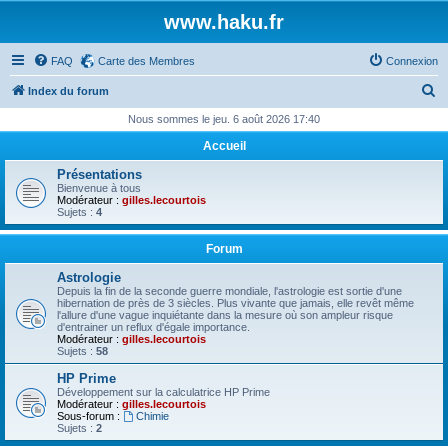
www.haku.fr
FAQ
Carte des Membres
Connexion
R
Index du forum
e
Nous sommes le jeu. 6 août 2026 17:40
c
Accueil
h
Présentations
e
Bienvenue à tous
Modérateur :
gilles.lecourtois
r
Sujets :
4
c
Forum
h
Astrologie
e
Depuis la fin de la seconde guerre mondiale, l'astrologie est sortie d'une
hibernation de près de 3 siècles. Plus vivante que jamais, elle revêt même
r
l'allure d'une vague inquiétante dans la mesure où son ampleur risque
d'entrainer un reflux d'égale importance.
Modérateur :
gilles.lecourtois
Sujets :
58
HP Prime
Développement sur la calculatrice HP Prime
Modérateur :
gilles.lecourtois
Sous-forum :
Chimie
Sujets :
2