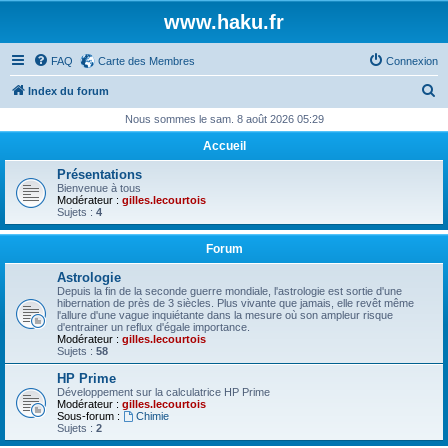
www.haku.fr
FAQ
Carte des Membres
Connexion
R
Index du forum
e
Nous sommes le sam. 8 août 2026 05:29
c
Accueil
h
Présentations
e
Bienvenue à tous
Modérateur :
gilles.lecourtois
r
Sujets :
4
c
Forum
h
Astrologie
e
Depuis la fin de la seconde guerre mondiale, l'astrologie est sortie d'une
hibernation de près de 3 siècles. Plus vivante que jamais, elle revêt même
r
l'allure d'une vague inquiétante dans la mesure où son ampleur risque
d'entrainer un reflux d'égale importance.
Modérateur :
gilles.lecourtois
Sujets :
58
HP Prime
Développement sur la calculatrice HP Prime
Modérateur :
gilles.lecourtois
Sous-forum :
Chimie
Sujets :
2