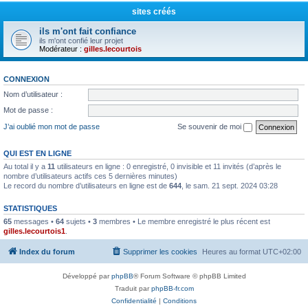
sites créés
ils m'ont fait confiance
ils m'ont confié leur projet
Modérateur :
gilles.lecourtois
CONNEXION
Nom d’utilisateur :
Mot de passe :
J’ai oublié mon mot de passe
Se souvenir de moi
QUI EST EN LIGNE
Au total il y a
11
utilisateurs en ligne : 0 enregistré, 0 invisible et 11 invités (d’après le
nombre d’utilisateurs actifs ces 5 dernières minutes)
Le record du nombre d’utilisateurs en ligne est de
644
, le sam. 21 sept. 2024 03:28
STATISTIQUES
65
messages •
64
sujets •
3
membres • Le membre enregistré le plus récent est
gilles.lecourtois1
.
Index du forum
Supprimer les cookies
Heures au format
UTC+02:00
Développé par
phpBB
® Forum Software © phpBB Limited
Traduit par
phpBB-fr.com
Confidentialité
|
Conditions