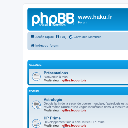
www.haku.fr
Forum
Accès rapide
FAQ
Carte des Membres
Index du forum
ACCUEIL
Présentations
Bienvenue à tous
Modérateur :
gilles.lecourtois
FORUM
Astrologie
Depuis la fin de la seconde guerre mondiale, l'astrologie est s
revêt même l'allure d'une vague inquiétante dans la mesure o
Modérateur :
gilles.lecourtois
HP Prime
Développement sur la calculatrice HP Prime
Modérateur :
gilles.lecourtois