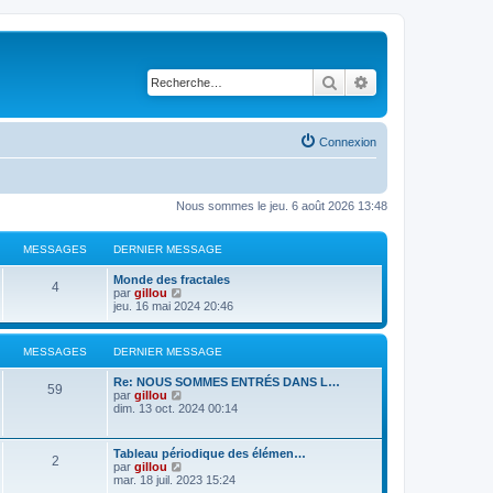
Rechercher
Recherche avancé
Connexion
Nous sommes le jeu. 6 août 2026 13:48
MESSAGES
DERNIER MESSAGE
Monde des fractales
4
V
par
gillou
o
jeu. 16 mai 2024 20:46
i
r
l
MESSAGES
DERNIER MESSAGE
e
d
Re: NOUS SOMMES ENTRÉS DANS L…
e
59
V
par
gillou
r
o
dim. 13 oct. 2024 00:14
n
i
i
r
e
l
r
Tableau périodique des élémen…
2
e
m
V
par
gillou
d
e
o
mar. 18 juil. 2023 15:24
e
s
i