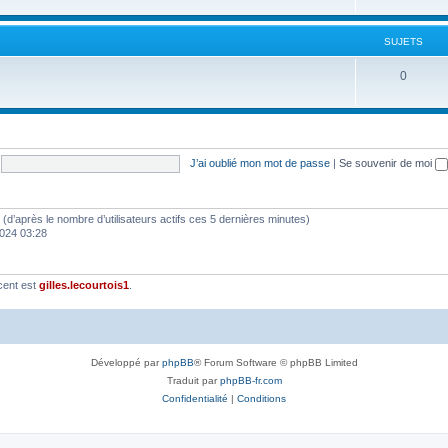
SUJETS
0
J’ai oublié mon mot de passe
|
Se souvenir de moi
tés (d’après le nombre d’utilisateurs actifs ces 5 dernières minutes)
2024 03:28
cent est
gilles.lecourtois1
.
Développé par
phpBB
® Forum Software © phpBB Limited
Traduit par
phpBB-fr.com
Confidentialité
|
Conditions