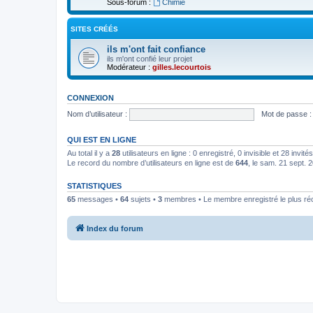
Sous-forum :
Chimie
SITES CRÉÉS
ils m'ont fait confiance
ils m'ont confié leur projet
Modérateur :
gilles.lecourtois
CONNEXION
Nom d’utilisateur :
Mot de passe :
QUI EST EN LIGNE
Au total il y a
28
utilisateurs en ligne : 0 enregistré, 0 invisible et 28 invi
Le record du nombre d’utilisateurs en ligne est de
644
, le sam. 21 sept. 
STATISTIQUES
65
messages •
64
sujets •
3
membres • Le membre enregistré le plus ré
Index du forum