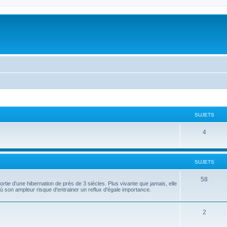
SUJETS
4
SUJETS
58
ortie d'une hibernation de près de 3 siècles. Plus vivante que jamais, elle
ù son ampleur risque d'entrainer un reflux d'égale importance.
2