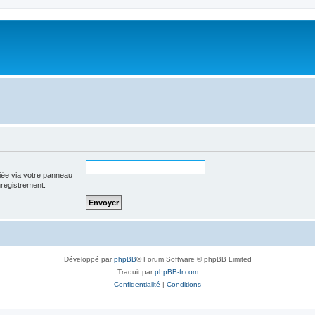
iée via votre panneau
enregistrement.
Développé par
phpBB
® Forum Software © phpBB Limited
Traduit par
phpBB-fr.com
Confidentialité
|
Conditions