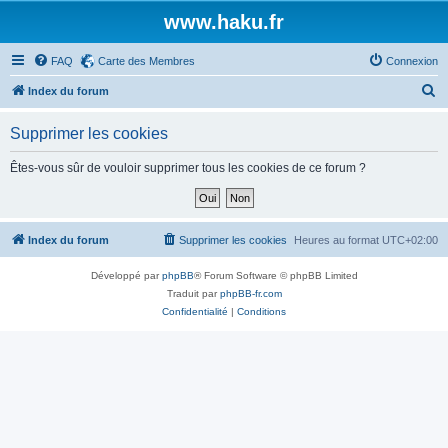
www.haku.fr
FAQ
Carte des Membres
Connexion
R
Index du forum
e
Supprimer les cookies
c
h
Êtes-vous sûr de vouloir supprimer tous les cookies de ce forum ?
e
r
c
Index du forum
Supprimer les cookies
Heures au format
UTC+02:00
h
Développé par
phpBB
® Forum Software © phpBB Limited
e
Traduit par
phpBB-fr.com
r
Confidentialité
|
Conditions