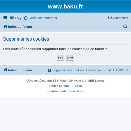
www.haku.fr
FAQ
Carte des Membres
Connexion
R
Index du forum
e
Supprimer les cookies
c
h
Êtes-vous sûr de vouloir supprimer tous les cookies de ce forum ?
e
r
c
Index du forum
Supprimer les cookies
Heures au format
UTC+02:00
h
Développé par
phpBB
® Forum Software © phpBB Limited
e
Traduit par
phpBB-fr.com
r
Confidentialité
|
Conditions