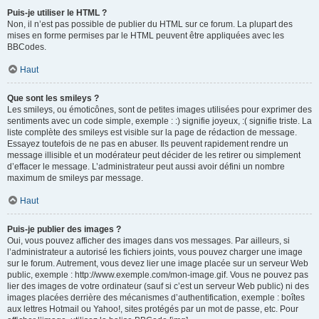
Puis-je utiliser le HTML ?
Non, il n’est pas possible de publier du HTML sur ce forum. La plupart des
mises en forme permises par le HTML peuvent être appliquées avec les
BBCodes.
Haut
Que sont les smileys ?
Les smileys, ou émoticônes, sont de petites images utilisées pour exprimer des
sentiments avec un code simple, exemple : :) signifie joyeux, :( signifie triste. La
liste complète des smileys est visible sur la page de rédaction de message.
Essayez toutefois de ne pas en abuser. Ils peuvent rapidement rendre un
message illisible et un modérateur peut décider de les retirer ou simplement
d’effacer le message. L’administrateur peut aussi avoir défini un nombre
maximum de smileys par message.
Haut
Puis-je publier des images ?
Oui, vous pouvez afficher des images dans vos messages. Par ailleurs, si
l’administrateur a autorisé les fichiers joints, vous pouvez charger une image
sur le forum. Autrement, vous devez lier une image placée sur un serveur Web
public, exemple : http://www.exemple.com/mon-image.gif. Vous ne pouvez pas
lier des images de votre ordinateur (sauf si c’est un serveur Web public) ni des
images placées derrière des mécanismes d’authentification, exemple : boîtes
aux lettres Hotmail ou Yahoo!, sites protégés par un mot de passe, etc. Pour