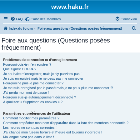
www.haku.fr
FAQ
Carte des Membres
Connexion
R
Index du forum
Foire aux questions (Questions posées fréquemment)
e
Foire aux questions (Questions posées
c
fréquemment)
h
e
Problèmes de connexion et d’enregistrement
Pourquoi dois-je m’enregistrer ?
r
Que signifie COPPA ?
c
Je souhaite m’enregistrer, mais je n’y parviens pas !
Je suis enregistré mais je ne peux pas me connecter !
h
Pourquoi ne puis-je pas me connecter ?
Je me suis enregistré par le passé mais je ne peux plus me connecter ?!
e
J’ai perdu mon mot de passe !
r
Pourquoi suis-je automatiquement déconnecté ?
À quoi sert « Supprimer les cookies » ?
Paramètres et préférences de l’utilisateur
Comment modifier mes paramètres ?
Comment empêcher mon nom d’apparaître dans la liste des membres connectés ?
Les heures ne sont pas correctes !
J’ai changé mon fuseau horaire et l’heure est toujours incorrecte !
Ma langue n’est pas dans la liste !