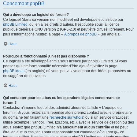
Concernant phpBB
Qui a développé ce logiciel de forum ?
Ce logiciel (dans sa version non modifiée) est développé et distribué par
phpBB Limited
, qui en a les droits d’auteur. Il est publié sous la licence
publique générale GNU version 2 (GPL-2.0) et peut être diffusé librement. Pour
plus d’informations, visitez la page «
À propos de phpBB
» (en anglais).
Haut
Pourquoi la fonctionnalité X n’est pas disponible ?
Ce logiciel a été développé et mis sous licence par phpBB Limited. Si vous
pensez qu’une fonctionnalité nécessite d’être ajoutée, visitez la page
phpBB Ideas
(en anglais) où vous pouvez voter pour des idées proposées ou
en suggérer de nouvelles.
Haut
Qui contacter pour les abus ou les questions légales concernant ce
forum ?
Contactez n’importe lequel des administrateurs de la liste « L’équipe du
forum ». Si vous restez sans réponse alors prenez contact avec le propriétaire
du domaine (en faisant une
recherche sur whois
) ou si un service gratuit est
utilisé (exemple : Yahoo!, Free, f2s.com, etc.), avec le service de gestion ou des
abus. Notez que phpBB Limited
n’a absolument aucun contrôle
et ne peut
être, en aucun cas, tenu pour responsable sur
comment
,
où
ou
par qui
ce