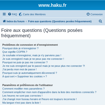
www.haku.fr
FAQ
Carte des Membres
Connexion
R
Index du forum
Foire aux questions (Questions posées fréquemment)
e
Foire aux questions (Questions posées
c
fréquemment)
h
e
Problèmes de connexion et d’enregistrement
Pourquoi dois-je m’enregistrer ?
r
Que signifie COPPA ?
c
Je souhaite m’enregistrer, mais je n’y parviens pas !
Je suis enregistré mais je ne peux pas me connecter !
h
Pourquoi ne puis-je pas me connecter ?
Je me suis enregistré par le passé mais je ne peux plus me connecter ?!
e
J’ai perdu mon mot de passe !
r
Pourquoi suis-je automatiquement déconnecté ?
À quoi sert « Supprimer les cookies » ?
Paramètres et préférences de l’utilisateur
Comment modifier mes paramètres ?
Comment empêcher mon nom d’apparaître dans la liste des membres connectés ?
Les heures ne sont pas correctes !
J’ai changé mon fuseau horaire et l’heure est toujours incorrecte !
Ma langue n’est pas dans la liste !