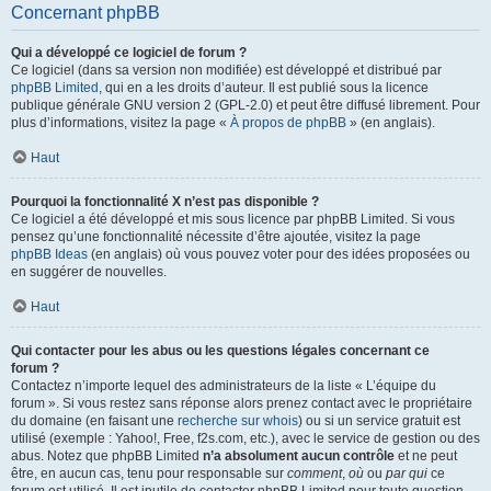
Concernant phpBB
Qui a développé ce logiciel de forum ?
Ce logiciel (dans sa version non modifiée) est développé et distribué par
phpBB Limited
, qui en a les droits d’auteur. Il est publié sous la licence
publique générale GNU version 2 (GPL-2.0) et peut être diffusé librement. Pour
plus d’informations, visitez la page «
À propos de phpBB
» (en anglais).
Haut
Pourquoi la fonctionnalité X n’est pas disponible ?
Ce logiciel a été développé et mis sous licence par phpBB Limited. Si vous
pensez qu’une fonctionnalité nécessite d’être ajoutée, visitez la page
phpBB Ideas
(en anglais) où vous pouvez voter pour des idées proposées ou
en suggérer de nouvelles.
Haut
Qui contacter pour les abus ou les questions légales concernant ce
forum ?
Contactez n’importe lequel des administrateurs de la liste « L’équipe du
forum ». Si vous restez sans réponse alors prenez contact avec le propriétaire
du domaine (en faisant une
recherche sur whois
) ou si un service gratuit est
utilisé (exemple : Yahoo!, Free, f2s.com, etc.), avec le service de gestion ou des
abus. Notez que phpBB Limited
n’a absolument aucun contrôle
et ne peut
être, en aucun cas, tenu pour responsable sur
comment
,
où
ou
par qui
ce