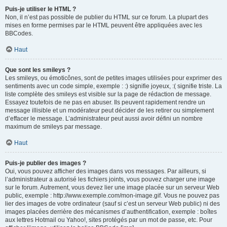
Puis-je utiliser le HTML ?
Non, il n’est pas possible de publier du HTML sur ce forum. La plupart des
mises en forme permises par le HTML peuvent être appliquées avec les
BBCodes.
Haut
Que sont les smileys ?
Les smileys, ou émoticônes, sont de petites images utilisées pour exprimer des
sentiments avec un code simple, exemple : :) signifie joyeux, :( signifie triste. La
liste complète des smileys est visible sur la page de rédaction de message.
Essayez toutefois de ne pas en abuser. Ils peuvent rapidement rendre un
message illisible et un modérateur peut décider de les retirer ou simplement
d’effacer le message. L’administrateur peut aussi avoir défini un nombre
maximum de smileys par message.
Haut
Puis-je publier des images ?
Oui, vous pouvez afficher des images dans vos messages. Par ailleurs, si
l’administrateur a autorisé les fichiers joints, vous pouvez charger une image
sur le forum. Autrement, vous devez lier une image placée sur un serveur Web
public, exemple : http://www.exemple.com/mon-image.gif. Vous ne pouvez pas
lier des images de votre ordinateur (sauf si c’est un serveur Web public) ni des
images placées derrière des mécanismes d’authentification, exemple : boîtes
aux lettres Hotmail ou Yahoo!, sites protégés par un mot de passe, etc. Pour