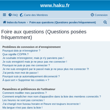
www.haku.fr
FAQ
Carte des Membres
Connexion
R
Index du forum
Foire aux questions (Questions posées fréquemment)
e
Foire aux questions (Questions posées
c
fréquemment)
h
e
Problèmes de connexion et d’enregistrement
Pourquoi dois-je m’enregistrer ?
r
Que signifie COPPA ?
c
Je souhaite m’enregistrer, mais je n’y parviens pas !
Je suis enregistré mais je ne peux pas me connecter !
h
Pourquoi ne puis-je pas me connecter ?
Je me suis enregistré par le passé mais je ne peux plus me connecter ?!
e
J’ai perdu mon mot de passe !
r
Pourquoi suis-je automatiquement déconnecté ?
À quoi sert « Supprimer les cookies » ?
Paramètres et préférences de l’utilisateur
Comment modifier mes paramètres ?
Comment empêcher mon nom d’apparaître dans la liste des membres connectés ?
Les heures ne sont pas correctes !
J’ai changé mon fuseau horaire et l’heure est toujours incorrecte !
Ma langue n’est pas dans la liste !