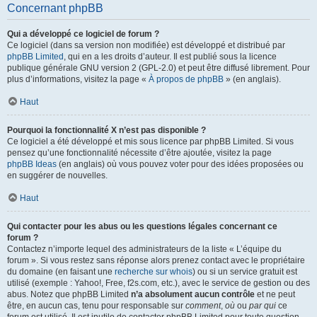
Concernant phpBB
Qui a développé ce logiciel de forum ?
Ce logiciel (dans sa version non modifiée) est développé et distribué par
phpBB Limited
, qui en a les droits d’auteur. Il est publié sous la licence
publique générale GNU version 2 (GPL-2.0) et peut être diffusé librement. Pour
plus d’informations, visitez la page «
À propos de phpBB
» (en anglais).
Haut
Pourquoi la fonctionnalité X n’est pas disponible ?
Ce logiciel a été développé et mis sous licence par phpBB Limited. Si vous
pensez qu’une fonctionnalité nécessite d’être ajoutée, visitez la page
phpBB Ideas
(en anglais) où vous pouvez voter pour des idées proposées ou
en suggérer de nouvelles.
Haut
Qui contacter pour les abus ou les questions légales concernant ce
forum ?
Contactez n’importe lequel des administrateurs de la liste « L’équipe du
forum ». Si vous restez sans réponse alors prenez contact avec le propriétaire
du domaine (en faisant une
recherche sur whois
) ou si un service gratuit est
utilisé (exemple : Yahoo!, Free, f2s.com, etc.), avec le service de gestion ou des
abus. Notez que phpBB Limited
n’a absolument aucun contrôle
et ne peut
être, en aucun cas, tenu pour responsable sur
comment
,
où
ou
par qui
ce