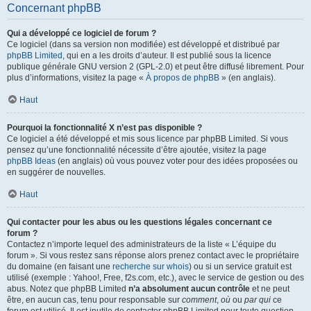
Concernant phpBB
Qui a développé ce logiciel de forum ?
Ce logiciel (dans sa version non modifiée) est développé et distribué par
phpBB Limited
, qui en a les droits d’auteur. Il est publié sous la licence
publique générale GNU version 2 (GPL-2.0) et peut être diffusé librement. Pour
plus d’informations, visitez la page «
À propos de phpBB
» (en anglais).
Haut
Pourquoi la fonctionnalité X n’est pas disponible ?
Ce logiciel a été développé et mis sous licence par phpBB Limited. Si vous
pensez qu’une fonctionnalité nécessite d’être ajoutée, visitez la page
phpBB Ideas
(en anglais) où vous pouvez voter pour des idées proposées ou
en suggérer de nouvelles.
Haut
Qui contacter pour les abus ou les questions légales concernant ce
forum ?
Contactez n’importe lequel des administrateurs de la liste « L’équipe du
forum ». Si vous restez sans réponse alors prenez contact avec le propriétaire
du domaine (en faisant une
recherche sur whois
) ou si un service gratuit est
utilisé (exemple : Yahoo!, Free, f2s.com, etc.), avec le service de gestion ou des
abus. Notez que phpBB Limited
n’a absolument aucun contrôle
et ne peut
être, en aucun cas, tenu pour responsable sur
comment
,
où
ou
par qui
ce