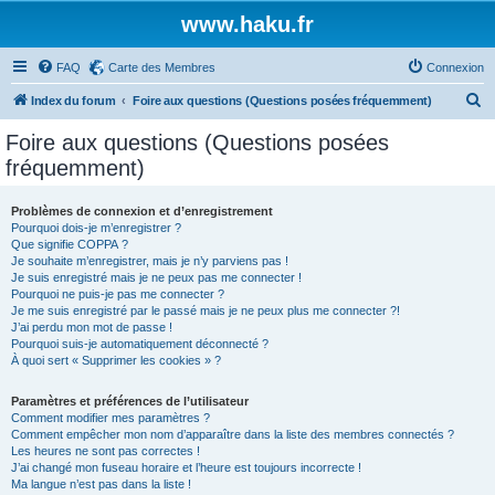
www.haku.fr
FAQ
Carte des Membres
Connexion
R
Index du forum
Foire aux questions (Questions posées fréquemment)
e
Foire aux questions (Questions posées
c
fréquemment)
h
e
Problèmes de connexion et d’enregistrement
Pourquoi dois-je m’enregistrer ?
r
Que signifie COPPA ?
c
Je souhaite m’enregistrer, mais je n’y parviens pas !
Je suis enregistré mais je ne peux pas me connecter !
h
Pourquoi ne puis-je pas me connecter ?
Je me suis enregistré par le passé mais je ne peux plus me connecter ?!
e
J’ai perdu mon mot de passe !
r
Pourquoi suis-je automatiquement déconnecté ?
À quoi sert « Supprimer les cookies » ?
Paramètres et préférences de l’utilisateur
Comment modifier mes paramètres ?
Comment empêcher mon nom d’apparaître dans la liste des membres connectés ?
Les heures ne sont pas correctes !
J’ai changé mon fuseau horaire et l’heure est toujours incorrecte !
Ma langue n’est pas dans la liste !