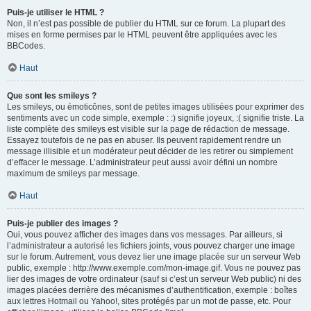
Puis-je utiliser le HTML ?
Non, il n’est pas possible de publier du HTML sur ce forum. La plupart des
mises en forme permises par le HTML peuvent être appliquées avec les
BBCodes.
Haut
Que sont les smileys ?
Les smileys, ou émoticônes, sont de petites images utilisées pour exprimer des
sentiments avec un code simple, exemple : :) signifie joyeux, :( signifie triste. La
liste complète des smileys est visible sur la page de rédaction de message.
Essayez toutefois de ne pas en abuser. Ils peuvent rapidement rendre un
message illisible et un modérateur peut décider de les retirer ou simplement
d’effacer le message. L’administrateur peut aussi avoir défini un nombre
maximum de smileys par message.
Haut
Puis-je publier des images ?
Oui, vous pouvez afficher des images dans vos messages. Par ailleurs, si
l’administrateur a autorisé les fichiers joints, vous pouvez charger une image
sur le forum. Autrement, vous devez lier une image placée sur un serveur Web
public, exemple : http://www.exemple.com/mon-image.gif. Vous ne pouvez pas
lier des images de votre ordinateur (sauf si c’est un serveur Web public) ni des
images placées derrière des mécanismes d’authentification, exemple : boîtes
aux lettres Hotmail ou Yahoo!, sites protégés par un mot de passe, etc. Pour