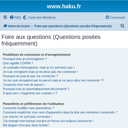
www.haku.fr
FAQ
Carte des Membres
Connexion
R
Index du forum
Foire aux questions (Questions posées fréquemment)
e
Foire aux questions (Questions posées
c
fréquemment)
h
e
Problèmes de connexion et d’enregistrement
Pourquoi dois-je m’enregistrer ?
r
Que signifie COPPA ?
c
Je souhaite m’enregistrer, mais je n’y parviens pas !
Je suis enregistré mais je ne peux pas me connecter !
h
Pourquoi ne puis-je pas me connecter ?
Je me suis enregistré par le passé mais je ne peux plus me connecter ?!
e
J’ai perdu mon mot de passe !
r
Pourquoi suis-je automatiquement déconnecté ?
À quoi sert « Supprimer les cookies » ?
Paramètres et préférences de l’utilisateur
Comment modifier mes paramètres ?
Comment empêcher mon nom d’apparaître dans la liste des membres connectés ?
Les heures ne sont pas correctes !
J’ai changé mon fuseau horaire et l’heure est toujours incorrecte !
Ma langue n’est pas dans la liste !