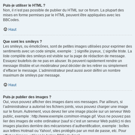
Puis-je utiliser le HTML ?
Non, il n’est pas possible de publier du HTML sur ce forum. La plupart des
mises en forme permises par le HTML peuvent être appliquées avec les
BBCodes.
Haut
Que sont les smileys ?
Les smileys, ou émoticônes, sont de petites images utilisées pour exprimer des
sentiments avec un code simple, exemple : :) signifie joyeux, :( signifie triste. La
liste complète des smileys est visible sur la page de rédaction de message.
Essayez toutefois de ne pas en abuser. Ils peuvent rapidement rendre un
message illisible et un modérateur peut décider de les retirer ou simplement
d’effacer le message. L’administrateur peut aussi avoir défini un nombre
maximum de smileys par message.
Haut
Puis-je publier des images ?
Oui, vous pouvez afficher des images dans vos messages. Par ailleurs, si
l’administrateur a autorisé les fichiers joints, vous pouvez charger une image
sur le forum. Autrement, vous devez lier une image placée sur un serveur Web
public, exemple : http://www.exemple.com/mon-image.gif. Vous ne pouvez pas
lier des images de votre ordinateur (sauf si c’est un serveur Web public) ni des
images placées derrière des mécanismes d’authentification, exemple : boîtes
aux lettres Hotmail ou Yahoo!, sites protégés par un mot de passe, etc. Pour