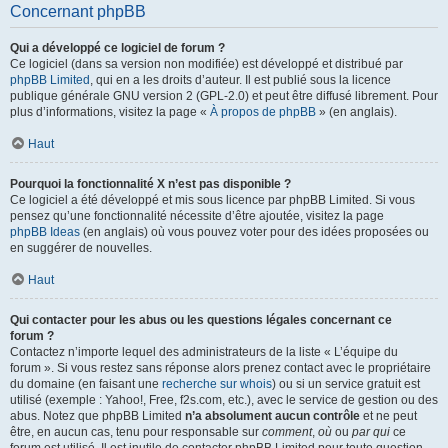
Concernant phpBB
Qui a développé ce logiciel de forum ?
Ce logiciel (dans sa version non modifiée) est développé et distribué par
phpBB Limited
, qui en a les droits d’auteur. Il est publié sous la licence
publique générale GNU version 2 (GPL-2.0) et peut être diffusé librement. Pour
plus d’informations, visitez la page «
À propos de phpBB
» (en anglais).
Haut
Pourquoi la fonctionnalité X n’est pas disponible ?
Ce logiciel a été développé et mis sous licence par phpBB Limited. Si vous
pensez qu’une fonctionnalité nécessite d’être ajoutée, visitez la page
phpBB Ideas
(en anglais) où vous pouvez voter pour des idées proposées ou
en suggérer de nouvelles.
Haut
Qui contacter pour les abus ou les questions légales concernant ce
forum ?
Contactez n’importe lequel des administrateurs de la liste « L’équipe du
forum ». Si vous restez sans réponse alors prenez contact avec le propriétaire
du domaine (en faisant une
recherche sur whois
) ou si un service gratuit est
utilisé (exemple : Yahoo!, Free, f2s.com, etc.), avec le service de gestion ou des
abus. Notez que phpBB Limited
n’a absolument aucun contrôle
et ne peut
être, en aucun cas, tenu pour responsable sur
comment
,
où
ou
par qui
ce